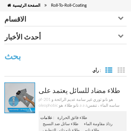
Roll-To-Roll-Coating
الصفحة الرئيسية
الاقسام
أحدث الأخبار
بحث
رأي :
كة
 القائمة
طلاء مضاد للسائل يعتمد على
الماء للنسيج Pf-201
pf-201 هو نانو ثوري غير سامة عديم الرائحة و
oleophobic نانو طلاء. هو a a aساسه الماء ، تنفس
ومتوافق الحيوي. بالإضافة إلى ذلك ، إنه كذلك مقاومة
للمنظفات القاسية ويوضح التنظيف الذاتي الممتاز
طلاء فائق الحرارة
علامات :
خصائص مع a a aداء مستمر يصل إلى 30 يغسل.
رذاذ مقاومة الماء
طلاء سائل ضد النسيج
طلاء نانو
طلاء نانو ذاتي التنظيف