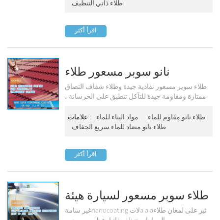
طلاء ذاتي التنظيف
اقرأ أكثر
نانو سوبر مسعور طلاء
للخرسانة / سقف القرميد /
طلاء سوبر مسعور نفاذية جيدة وطلاء شفاف التصاق
ممتازة ومقاومة جيدة للتآكل تنطبق على الخرسانة ،
الحجر / الخشب الخ Pf-302
سقف ، الطوب ، الحجر وغيرها من منتجات البناء الخ
طلاء نانو مقاوم للماء
مواد البناء للماء
علامات :
طلاء نانو مضاد للماء سريع الجفاف
اقرأ أكثر
طلاء سوبر مسعور لسيارة هيئة
Pf-303
غير سامةnanocoating لاتa a aثير على لمعان طلاء
السيارات تنظف ذاتياوعظمى مسعور