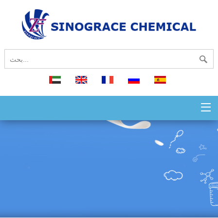
español
русский
français
English
العربية