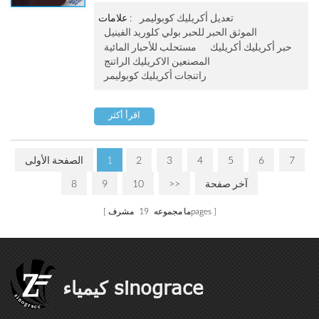
ومقاومة للخدش ، والطقس ممتازة. تنطبق على
البلاستيكية الناعمة ، فيلم بولي كلوريد الفينيل ، والa a
تعديل أكريليك كوبوليمر
علامات :
aرضيات البلاستيكية الصلبة البلاستيكية ، وخطوط
الموثق الحبر للحبر بولي كلوريد الفينيل
حافة بولي كلوريد الفينيل وغيرها من إنتاج الحبر
حبر أكريليك أكريليك
مستحلب للأحبار المائية
البلاستيكية القائمة على المياه. لا يمكن a a aن تستخدم
المصنعين الاكريليك الراتنج
كمستحلب طحن الصباغ.
راتنجات أكريليك كوبوليمر
اقرأ أكثر
7
6
5
4
3
2
1
الصفحة الأولى
آخر صفحة
>>
10
9
8
مشرفpages
ما مجموعه
19
كيمياء sinograce