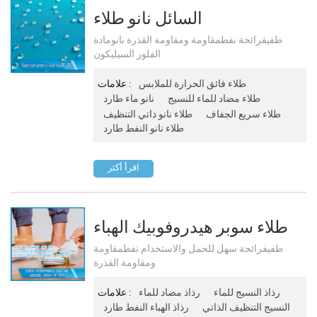
السائل نانو طلاء
Superhydrophobic Pf-300
طفيفرائحة نفطمقاومة ومقاومة القذرة نانومادة
الفلور السيليكون
طلاء فائق الحرارة للملابس
علامات :
طلاء مضاد للماء للنسيج
نانو ماء طارد
طلاء سريع الجفاف
طلاء نانو ذاتي التنظيف
طلاء نانو النفط طارد
اقرأ أكثر
طلاء سوبر هيدروفوبيك الهباء
الجوي Pf-301
طفيفرائحة سهل للحمل والاستخدام نفطمقاومة
ومقاومة القذرة
رذاذ النسيج للماء
رذاذ مضاد للماء
علامات :
النسيج التنظيف الذاتي
رذاذ الهباء النفط طارد