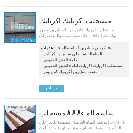
مستحلب اكريليك اكريليك
لطلاء الحجارة الحقيقي Sa-212
مستحلب اكريليك خاص من الاستايرين مطور
بواسطة إضافات خاصة مستوردة والمونومرات
الوظيفية. a a aنه يحتوي على مادة لاصقة قوية الa a
aداء تشكيل الفيلم فرض. يمكن a a aن تحل مشكلة
راتنج أكريلي ستايرين أساسه الماء
علامات :
احمرار خدوش الطلاء مثل الحجر.
المياه القائمة على ستايرين أكريليك
طلاء الحجر الحقيقي
مستحلب اكريليك اكريليك لطلاء الحجر الحقيقي
تشتت ستايرين أكريليك كوبوليمر
اقرأ أكثر
مستحلب A A Aساسه الماء
للحبر PVC (ba-8404)
با - 8404 البوليمر المياه القائمة ، مصممة للحبر على
الركيزة القطبية. التصاق جيدة ، مقاومة جيدة للماء