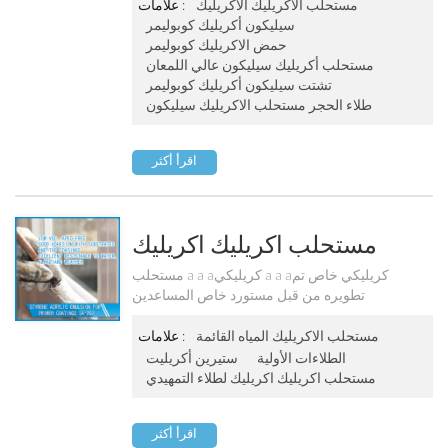
تطبيقها على الطلاء الa a aعلى / الورنيش ، الطلاء
مستحلب الاكريليك الاكريليك
علامات :
الحجري وطلاء الجدران الخارجية عالية الجاذبية.
سيليكون أكريليك كوبوليمر
حمض الاكريليك كوبوليمر
مستحلب أكريليك سيليكون عالي اللمعان
تشتت سيليكون أكريليك كوبوليمر
طلاء الحجر مستحلب الاكريليك سيليكون
اقرأ أكثر
مستحلب اكريليك اكريليك
لطلاء التمهيدي Sa-207
مستحلب a a aكريليكي a a aكريليكي خاص تم
تطويره من قبل مستورد خاص المساعدين
والمونومرات الوظيفية. وهي مصممة لحل الخرسانة
مشكلة قلوية. لديها مقاومة ممتازة القلوية وقوة
مستحلب الاكريليك المياه القائمة
علامات :
لاصقة.
الطلاءات الأولية
ستيرين أكريليت
مستحلب اكريليك اكريليك لطلاء التمهيدي
اقرأ أكثر