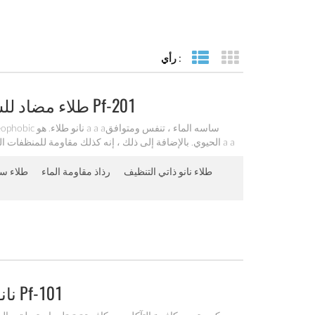
رأي :
عرض الشبكة
عرض القائمة
طلاء مضاد للسائل يعتمد على الماء للنسيج Pf-201
الحيوي. بالإضافة إلى ذلك ، إنه كذلك مقاومة للمنظفات ال
طلاء نانو ذاتي التنظيف
رذاذ مقاومة الماء
طلاء سا
9H نانو سيارة / طلاء السيراميك Pf-101