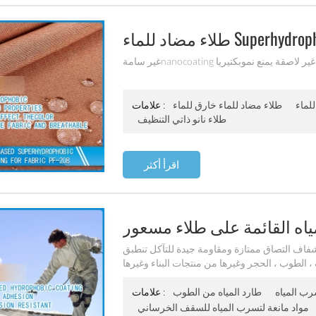
n قويخصائص غير لاصقة يمنع نموبكتيريا
لماء
طلاء مضاد للماء خارق للماء
علامات :
طلاء نانو ذاتي التنظيف
اقرأ أكثر
شفاف التصاق ممتازة ومقاومة جيدة للتآكل تنطبق
الطوب ، الحجر وغيرها من منتجات البناء وغيرها
رب المياه
طارد المياه من الطوب
علامات :
مواد مانعة لتسرب المياه للسقف الخرساني