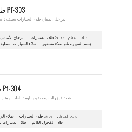
طلاء سوبر مسعور لسيارة هيئة Pf-303
غير سامةnanocoating لاتa a aثير على لمعان طلاء السيارات
طلاء السيارات Superhydrophobic
الزجاج الأمامي 
جسم السيارة نانو طلاء مسعور
طلاء السيارات التنظيف
سيارة نانو سوبر طلاء مسعور Pf-304
تمطرطارد جيدمضادة للa a aشعة فوق البنفسجية ومقاومة الط
طلاء السيارات Superhydrophobic
طلاء الز
طلاء الكحول القائم
طلاء السيارات نا