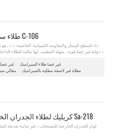
طلاء سيراميك مضاد للماء غير لاصق C-106
aوراق المالية ، صينية الخبز ، مقلاة كهربائية ، وعاء داخلي للطباخ الكهربائي الخ.
غير عصا طلاء السيراميك
Ptfe غير عصا
مقلاة غير لاصقة مطلية بالسيراميك
مقالي سير
مستحلب اكريليك A A Aكريليك لطلاء الجدران الخارجية Sa-218