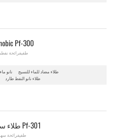
السائل نانو طلاء 300
طفيفرائحة نفطمقا
طلاء مضاد للماء للنسيج
نانو ماء
طلاء نانو النفط طارد
طلاء سوبر هيدروفوبيك الهباء الجوي Pf-301
طفيفرائحة سهل 