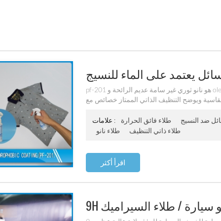
pf-201 هو نانو ثوري غير سامة عديم الرائحة و oleophobic نانو طلاء. هو a a aساسه الماء ، تنفس ومتوافق
قاسية ويوضح التنظيف الذاتي الممتاز خصائص مع a a
aداء مستمر يصل إلى 30 يغسل.
ئل ضد النسيج
طلاء فائق الحرارة
علامات :
طلاء ذاتي التنظيف
طلاء نانو
اقرأ أكثر