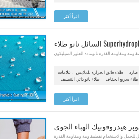
اقرأ أكثر
Superhydrophobic Pf-
ومة ومقاومة القذرة نانومادة الفلور السيليكون
 طارد
طلاء فائق الحرارة للملابس
علامات :
طلاء سريع الجفاف
طلاء نانو ذاتي التنظيف
اقرأ أكثر
للحمل والاستخدام نفطمقاومة ومقاومة القذرة