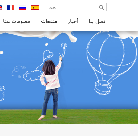
glish
français
русский
español
اتصل بنا
أخبار
منتجات
معلومات عنا