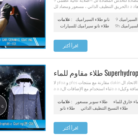
صلابة عالية عظمى 9H لمعان تسلق ، المضادة للخدش المضادة للa a aكسدة ، ومكافحة التآكل ، ومكافحة
رها
نانو طلاء السيراميك
علامات :
 السيراميك
طلاء نانو سيراميك للسيارات
اقرأ أكثر
Superhydrophobic Pf
لا pfoa و pfos مقارنة مع منتجات dakin المنتجات الصديقة للبيئة وتلبية الاتحاد الa a aوروبي القياسية الاستقرار
a a aثناء استخدام مع الإضافات الa a aخرى معا لا تحتاج إلى إضافة وكيل crosslinking إلى النظام ، منح الa a
aلياف مع خصائص مضادة للماء والدليل ممتازة يطبق عن طريق الرش ، والطلاء ، واللفافة الرطبة ، والبطانة ،
وغطس الغمس وغيرها من الطرق
اء خارق للماء
طلاء سوبر مسعور
علامات :
طلاء النسيج التنظيف الذاتي
طلاء نانو
اقرأ أكثر