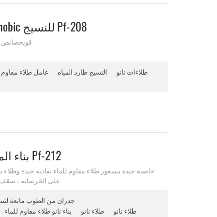
طلاء مضاد للماء Superhydrophobic للنسيج Pf-208
غير سامةanocoating
طلاءات نانو
النسيج طارد المياه
عامل طلاء مقاوم ل
بناء المياه القائمة على طلاء مسعور Pf-212
خاصية جيدة مسعور طلاء مقاوم للماء نفاذية جيدة وطلاء 
على الخرسانة ، سقف ، 
جدران من الطوب مانعة لتس
طلاء نانو
طلاء نانو
بناء نانو طلاء مقاوم للماء