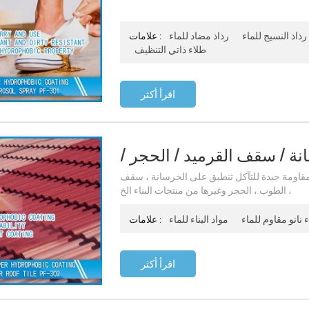
رذاذ النسيج للماء
رذاذ مضاد للماء
علامات :
طلاء ذاتي التنظيف
اقرأ أكثر
نة / سقف القرميد / الحجر /
الخشب الخ Pf-302
مقاومة جيدة للتآكل تنطبق على الخرسانة ، سقف
، الطوب ، الحجر وغيرها من منتجات البناء الخ
 نانو مقاوم للماء
مواد البناء للماء
علامات :
اقرأ أكثر