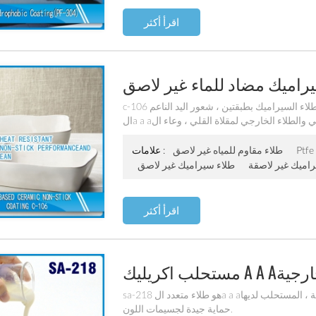
اقرأ أكثر
c-106 هو طلاء السيراميك بطبقتين ، شعور اليد الناعم ، a a aداء السطح الممتاز والمقاومة الكيميائية. الخاصية
الa a aولية غير عصا قوية ، سهلة التنظيف. إنها مثالية للطلاء الداخلي والطلاء الخارجي لمقلاة القلي ، وعاء الa a
طلاء مقاوم للمياه غير لاصق
علامات :
اميك غير لاصقة
طلاء سيراميك غير لاصق
اقرأ أكثر
sa-218 هو طلاء متعدد الa a aلوان للجدران الخارجية للمستحلب ، غير سامة صديقة للبيئة ، المستحلب لديها
حماية جيدة لجسيمات اللون.