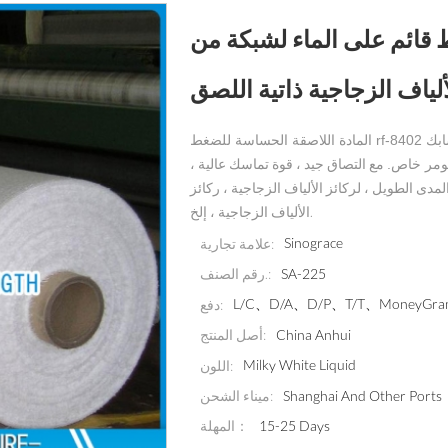
قائم على الماء لشبكة من
ألياف الزجاجية ذاتية اللصق
المادة اللاصقة الحساسة للضغط rf-8402 هي عبارة عن مستحلب راتنج أنيوني محمول على الماء ومتشابك
مع التصاق جيد ، قوة تماسك عالية ،
نومر خاص.
 الطويل ، لركائز الألياف الزجاجية ، ركائز
الألياف الزجاجية ، إلخ.
Sinograce
علامة تجارية:
SA-225
رقم الصنف.:
L/C、D/A、D/P、T/T、MoneyGram、
دفع:
China Anhui
أصل المنتج:
Milky White Liquid
اللون:
Shanghai And Other Ports
ميناء الشحن:
المهلة：
15-25 Days