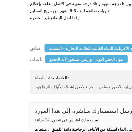
غلقة بإحكام
حاويات صالحة لمدة 6-9 أشهر من تاريخ التسليم
وفقا لنقل البضائع غير الخطرة
سابق:
لاكريليك المياه القائمة للعلامة التجارية / التسمية
التالى:
مواد الجص البولي يوريثين مسعور لآلة الحشو
العلامات ذات الصلة :
كريليك لاصق حساس
غراء لاصق لشبكة الألياف الزجاجية
رسل استفسارك مباشرة إلى هذا المورد
سنقدم لك اقتباس في غضون 24 ساعة.
 الماء لشبكة من الألياف الزجاجية ذاتية اللصق
منتجات :