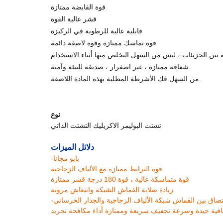
قوة القابضة ممتازة
قشر عالية القوة
قابلية عالية للرطوبة في الركيزة
قوة تماسك ممتازة وقوة لاصقة دائمة
شفافة ممتازة ، غير اصفرار ، صديقة للبيئة وآمنة.
من السهل فك الأشرطة المطلية بهذه المادة اللاصقة.
نوع
تشتت البوليمر الاكريليك التشتت الذاتي
دلائل الميزات
-بابو مجانا
قوة الترابط ممتازة مع الألياف الزجاجية
قوة متماسكة عالية ، قوة 180 درجة قشر ممتازة
زيادة صلابة القماش الشبكة وانتعاش مرونة
تصاق بين القماش شبكة الألياف الزجاجية والجدار الخرساني
فية جيدة وسرعة تجفيف سريعة وممتازة أداء مكافحة تجريد