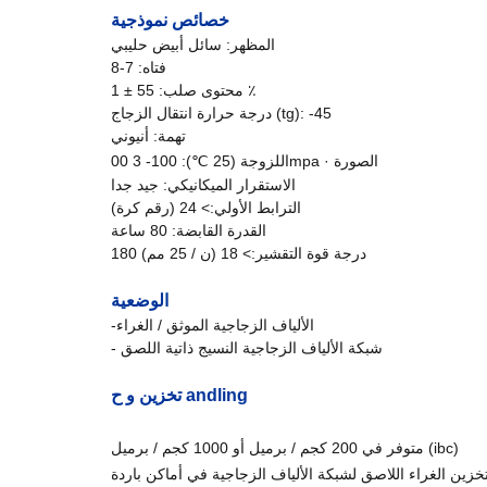
خصائص نموذجية
المظهر: سائل أبيض حليبي
فتاه: 7-8
محتوى صلب: 55 ± 1 ٪
درجة حرارة انتقال الزجاج (tg): -45
تهمة: أنيوني
00mpa · الصورة
اللزوجة (25 ℃): 100-
3
الاستقرار الميكانيكي: جيد جدا
الترابط الأولي:> 24 (رقم كرة)
القدرة القابضة: 80 ساعة
180 درجة قوة التقشير:> 18 (ن / 25 مم)
الوضعية
-الألياف الزجاجية الموثق / الغراء
- شبكة الألياف الزجاجية النسيج ذاتية اللصق
andling
تخزين و ح
متوفر في 200 كجم / برميل أو 1000 كجم / برميل (ibc)