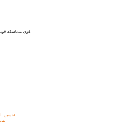
قوى متماسكة قوية بين الجزيئات ، ليس من السهل التخلص منها أثناء الاستخدام.
-تحسين ال
شفا