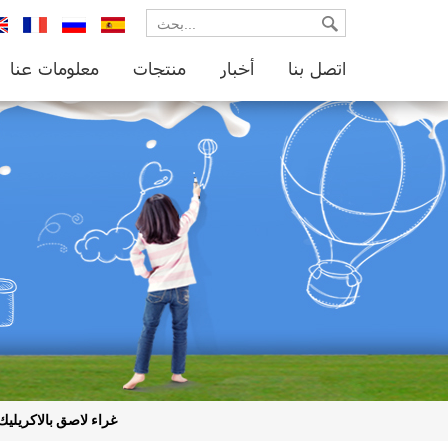
glish
français
русский
español
اتصل بنا
أخبار
منتجات
معلومات عنا
غراء لاصق بالاكريلي