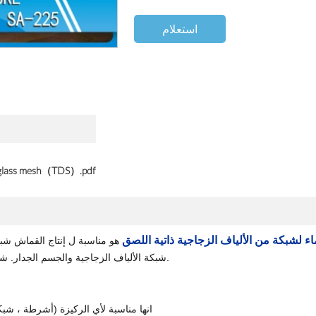
استعلام
erglass mesh（TDS）.pdf
 لشبكة من الألياف الزجاجية ذاتية اللصق
هو مناسبة ل
إنتاج القماش شبك
شبكة الألياف الزجاجية والجسم الجدار. شفافية جيدة ، سرعة تجفيف سريع ، أداء ممتاز لمكافحة تجريد.
انها مناسبة لأي الركيزة (أشرطة ، شبك