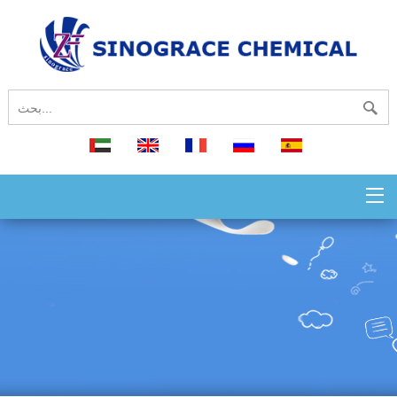
español
русский
français
English
العربية