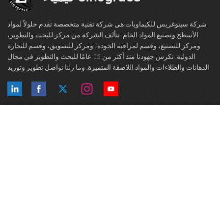
شركة سينوغريس للكيماويات هي شركة تقنية متخصصة تقدم حلولاً لمواد
الأسطح وتصنيع المواد الخام. تتألف الشركة من مركز للبحث والتطوير،
ومركز للتصنيع، وقسم لمراقبة الجودة، ومركز للتسويق، وقسم للتجارة
الدولية. نكرس جهودنا منذ أكثر من 15 عامًا للبحث والتطوير في مجال
الدهانات والطلاءات والمواد اللاصقة المتميزة. وما زلنا نواصل تطوير وتوريد
منتجات عالية الجودة لمصنعي وبائعي الدهانات والطلاءات والمواد اللاصقة ...
العلامات الساخنة
تابعنا
اتصل بنا
حقوق النشر © 2015-2026 Anhui Sinograce Chemical Co., Ltd..كل الحقوق
محفوظة.