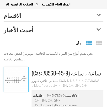
المواد الخام الكيميائية
الصفحة الرئيسية
الاقسام
أحدث الأخبار
رأي :
كة
 القائمة
نحن نقدم أنواع من المواد الكيميائية الخاصة (مونومر) لبعض مجالات
التطبيق الخاصة.
(cas: 78560-45-9) ساعة ، ساعة
، ساعتان ، ساعتان
سيلاني، ثلاثي كلورو (3،3،4،4،5،5،6،6،7،7،8،8،8-
tridecafluorooctyl) -، 1H، 1H، 2H، 2H-
perfluorooctyltrichlorosilane؛ (tridecafluoro-1،1 ،
2،2-tetrahydrooctyl) trichlorosilane؛
الاكاديمية: 78560-45-9
علامات :
(tridecafluoro-1،1،2،2-tetrahydrooctyl) -1-
1H، 1H، 2H، 2H-
trichlorosilane؛ ثلاثي كلورو (1H، 1H، 2H، 2H-
Perfluorooctyltrichlorosilane