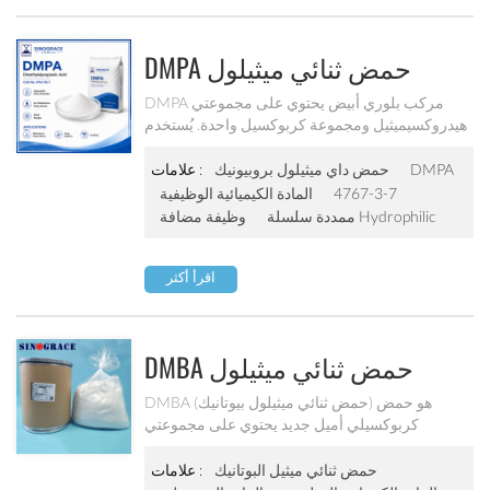
DMPA حمض ثنائي ميثيلول
البروبيونيك CAS 4767-03-7
DMPA مركب بلوري أبيض يحتوي على مجموعتي
هيدروكسيميثيل ومجموعة كربوكسيل واحدة. يُستخدم
عادةً كمُطيل سلسلة محب للماء في البولي يوريثان
المائي وأنظمة البوليمرات المائية الأخرى، مما يساعد
DMPA
حمض داي ميثيلول بروبيونيك
علامات :
على إدخال مجموعات الكربوكسيل وتحسين قابلية
4767-3-7
المادة الكيميائية الوظيفية
التشتت في الماء بعد التعادل.
ممددة سلسلة Hydrophilic
وظيفة مضافة
اقرأ أكثر
DMBA حمض ثنائي ميثيلول
بيوتانيك | موسّع سلسلة محب
DMBA (حمض ثنائي ميثيلول بيوتانيك) هو حمض
كربوكسيلي أميل جديد يحتوي على مجموعتي
للماء
هيدروكسيل ميثيل نشطتين، لذلك يمكن استخدامه في
تصنيع نظام بوليمري مائي والذي يمكن استخدامه على
حمض ثنائي ميثيل البوتانيك
علامات :
نطاق واسع في البولي يوريثان القائم على الماء