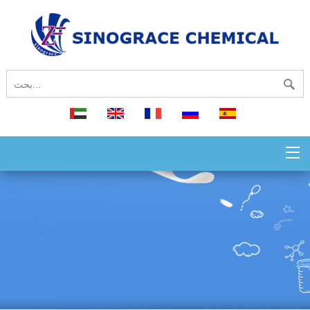
español
русский
français
English
العربية