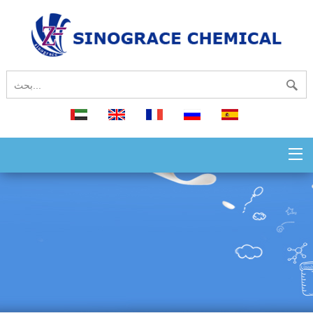
español
русский
français
English
العربية