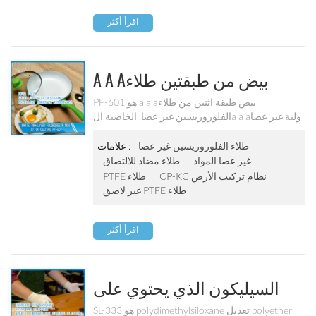
اقرأ أكثر
A A Aبيض من طبقتين طلاء
الفلوروريسين غير عصا Pf-601
PF-601 هو a a aبيض طبقة اثنين من طلاء
الفلوروريسين غير عصا. الخاصية الa a aولية غير عصا
قوية ، سهلة التنظيف. إنها مثالية للطلاء الداخلي
والطلاء الخارجي لمقلاة القلي ، وعاء الa a aوراق
طلاء الفلوروريسين غير عصا
علامات :
المالية ، صينية الخبز ، مقلاة كهربائية ، وعاء داخلي
غير عصا المواد
طلاء مضاد للالتصاق
للطباخ الكهربائي الخ.
CP-KC نظام تركيب الأرض
PTFE طلاء
غير لاصق PTFE طلاء
اقرأ أكثر
السيليكون الذي يحتوي على
سطح الانزلاق وكيل Sl-333
SL-333 هو polydimethylsiloxane تعديل polyether.