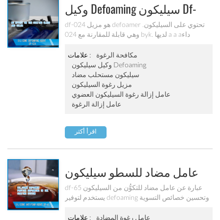
وكيل Defoaming سيليكون Df-
024
df-024 هو مزيل defoamer تحتوي على السيليكون.
وهي قابلة للمقارنة مع 024 byk. لديها a a aداء
defoaming الممتاز والتوافق الجيد مع الصباغ
ومستحلب آخر.
مكافحة الرغوة
علامات :
وكيل سيليكون Defoaming
سيليكون مستحلب مضاد
مزيل رغوة السيليكون
عامل إزالة رغوة السيليكون العضوي
عامل إزالة الرغوة
اقرأ أكثر
عامل مضاد للسطو سيليكون
Df-65
df-65 عبارة عن عامل مضاد للتكوُّن من السيليكون
يستخدم لتوفير defoaming وتحسين خصائص التسوية
والترطيب والانزلاق. ينطبق على نظام الحبر والطلاء.
عامل رغوة المضادة
علامات :