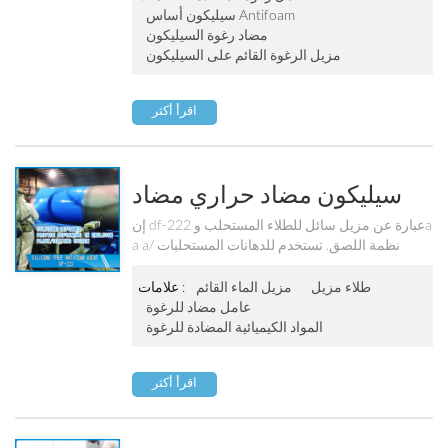
سيليكون أساس Antifoam
مضاد رغوة السيليكون
مزيل الرغوة القائم على السيليكون
اقرأ أكثر
سيليكون مضاد حراري مضاد
وكيل Df-222
إن df-222 عبارة عن مزيل سائل للطلاء المستحلب وa
a aنظمة اللصق. تستخدم للدهانات المستحلبات /
الطلاءات القائمة على الa a aكريليك ، والستايرين -
البوتادين ، والبولي فينيل كلوريد والبوليمرات
طلاء مزيل
مزيل الماء القائم
علامات :
المشتركة ، و ethylene-vinyl acetate ، و vinylidene
عامل مضاد للرغوة
chloride والa a aكسدة القابلة للذوبان في الماء.
المواد الكيميائية المضادة للرغوة
اقرأ أكثر