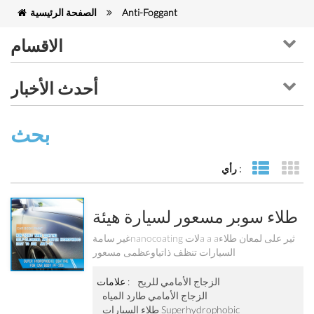
Anti-Foggant
الصفحة الرئيسية
الاقسام
أحدث الأخبار
بحث
رأي :
كة
 القائمة
طلاء سوبر مسعور لسيارة هيئة
Pf-303
غير سامةnanocoating لاتa a aثير على لمعان طلاء
السيارات تنظف ذاتياوعظمى مسعور
الزجاج الأمامي للريح
علامات :
الزجاج الأمامي طارد المياه
طلاء السيارات Superhydrophobic