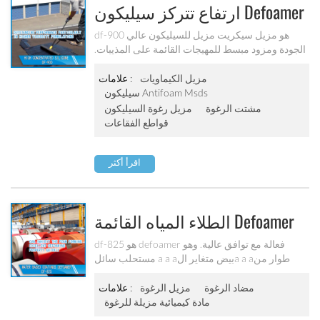
ارتفاع تتركز سيليكون Defoamer
Df-900
df-900 هو مزيل سيكريت مزيل للسيليكون عالي
الجودة ومزود مبسط للمهيجات القائمة على المذيبات.
هو سائل وله a a aداء متميز في تركيبات ذات لزوجة a
a aعلى.
مزيل الكيماويات
علامات :
سيليكون Antifoam Msds
مشتت الرغوة
مزيل رغوة السيليكون
قواطع الفقاعات
اقرأ أكثر
الطلاء المياه القائمة Defoamer
Df-825
df-825 هو defoamer فعالة مع توافق عالية. وهو
مستحلب سائل a a aبيض متغاير الa a aطوار من
بوليمر بولي سيل سلفون. لديها خصائص defoaming
قوية لمعدلات واضحة ، المصطبغة والماء المنقولة ،
مضاد الرغوة
مزيل الرغوة
علامات :
وكذلك لالملفات الرابطة polyurethane-acrylate.
مادة كيميائية مزيلة للرغوة