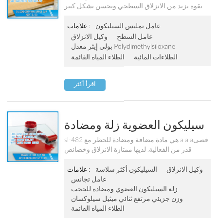
بقوة يزيد من الانزلاق السطحي ويحسن بشكل كبير
ترطيب الركيزة. يمكن استخدامه عالميا في جميع a a
aنظمة الطلاء. في النظم المائية ، فإنه يزيد a a aيضا
عامل تمليس السيليكون
علامات :
خصائص منع حجب.
عامل السطح
وكيل الانزلاق
بولي إيثر معدل Polydimethylsiloxane
الطلاءات المائية
الطلاء المياه القائمة
اقرأ أكثر
سيليكون العضوية زلة ومضادة
للحظر المضاف Sl-482
sl-482 هي مادة مضافة ومضادة للحظر مع a a aقصى
قدر من الفعالية. لديها ممتازة الانزلاق وخصائص
مضادة للحجب في المعطف الخفيف ، المصطبغة و
الa a aنظمة المنقولة بالماء.
وكيل الانزلاق
السيليكون أكثر سلاسة
علامات :
عامل تجانس
زلة السيليكون العضوي ومضادة للحجب
وزن جزيئي مرتفع ثنائي ميثيل سيلوكسان
الطلاء المياه القائمة