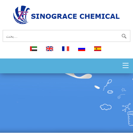
español
русский
français
English
العربية