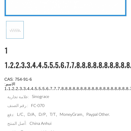
1
1،2،2،3،3،4،4،5،5،5،6،7،7،8،8،8،8،8،8،8،8،8،8،
CAS: 754-91-6
الاسم:
1،1،2،2،3،3،4،4،5،5،5،6،7،7،7،8،8،8،8،8،8،8،8،8،8،8،8،8،8،8،8،8،8،
Sinograce
علامة تجارية:
FC-070
رقم الصنف.:
L/C、D/A、D/P、T/T、MoneyGram、Paypal Other.
دفع:
China Anhui
أصل المنتج: