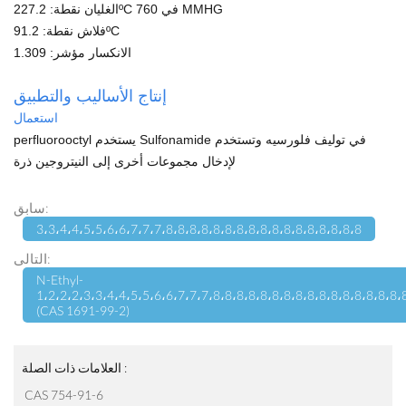
الغليان نقطة: 227.2ºC في 760 MMHG
فلاش نقطة: 91.2ºC
الانكسار مؤشر: 1.309
إنتاج
الأساليب والتطبيق
استعمال
perfluorooctyl يستخدم Sulfonamide في توليف فلورسيه وتستخدم
لإدخال مجموعات أخرى إلى النيتروجين ذرة
سابق:
3،3،4،4،5،5،6،6،7،7،7،8،8،8،8،8،8،8،8،8،8،8،8،8،8،8،8،8
التالى:
N-Ethyl-
1،2،2،2،3،3،4،4،5،5،6،6،7،7،7،8،8،8،8،8،8،8،8،8،8،8،8،8،8،8،8،
(CAS 1691-99-2)
العلامات ذات الصلة :
CAS 754-91-6