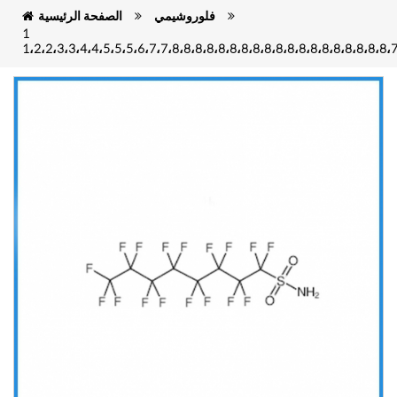
فلوروشيمي
الصفحة الرئيسية
1
1،2،2،3،3،4،4،5،5،5،6،7،7،8،8،8،8،8،8،8،8،8،8،8،8،8،8،8،8،8،8،8،