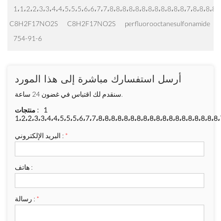
1،1،2،2،3،3،4،4،5،5،5،6،6،7،7،8،8،8،8،8،8،8،8،8،8،8،8،7،8،8،8،8،
C8H2F17NO2S
C8H2F17NO2S
perfluorooctanesulfonamide
754-91-6
أرسل استفسارك مباشرة إلى هذا المورد
سنقدم لك اقتباس في غضون 24 ساعة.
1
منتجات :
1،2،2،3،3،4،4،5،5،5،6،7،7،8،8،8،8،8،8،8،8،8،8،8،8،8،8،8،8،8،8،8،
*
البريد الإلكتروني :
هاتف :
*
رسالة :